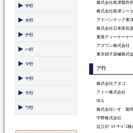
株式会社島津製作
サ行
株式会社島津ジー
アドバンテック東
タ行
株式会社日本医化
ナ行
東亜ディーケーケ
アズワン株式会社
ハ行
東京硝子器械株式
マ行
ア行
ヤ行
株式会社アタゴ
アトー株式会社
ラ行
IKA
ワ行
株式会社いすゞ製
宇野株式会社
近江ｵﾄﾞｴｱｰｻｰﾋﾞ